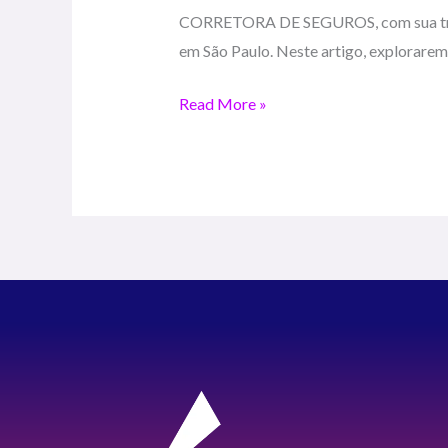
de
CORRETORA DE SEGUROS, com sua tradiç
Saúde
em São Paulo. Neste artigo, explorarem
Familiar
em
Read More »
São
Paulo