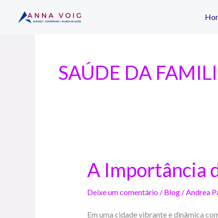
Ir
Ho
para
o
conteúdo
SAÚDE DA FAMIL
A Importância 
A
Importância
do
Deixe um comentário
/
Blog
/
Andrea P
Plano
Em uma cidade vibrante e dinâmica co