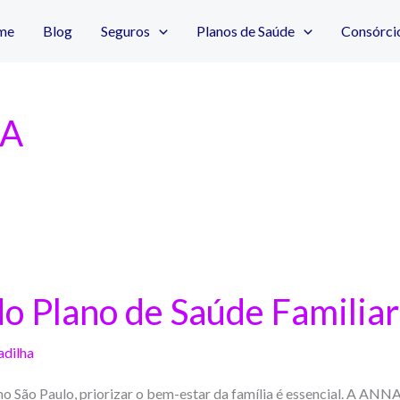
me
Blog
Seguros
Planos de Saúde
Consórci
IA
do Plano de Saúde Familia
adilha
mo São Paulo, priorizar o bem-estar da família é essencial. 