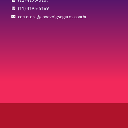
(11) 4195-5169
‌corretora@annavoigseguros.com.br