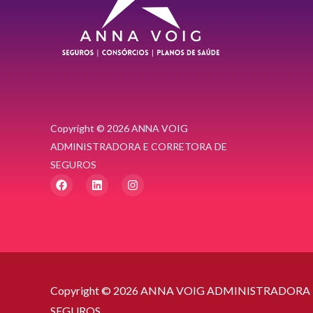
Copyright © 2026 ANNA VOIG
ADMINISTRADORA E CORRETORA DE
SEGUROS
F
L
I
a
i
n
c
n
s
e
k
t
b
e
a
o
d
g
o
i
r
k
n
a
m
Copyright © 2026 ANNA VOIG ADMINISTRADORA
SEGUROS