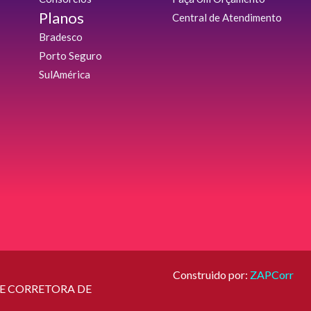
Planos
Central de Atendimento
Bradesco
Porto Seguro
SulAmérica
Construido por:
ZAPCorr
 E CORRETORA DE