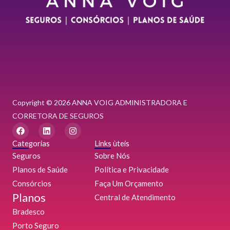
Copyright © 2026 ANNA VOIG ADMINISTRADORA E
CORRETORA DE SEGUROS
F
L
I
a
i
n
c
n
s
Categorias
Links ùteis
e
k
t
Seguros
Sobre Nós
b
e
a
o
d
g
Planos de Saúde
Política e Privacidade
o
i
r
Consórcios
k
n
a
Faça Um Orçamento
m
Planos
Central de Atendimento
Bradesco
Porto Seguro