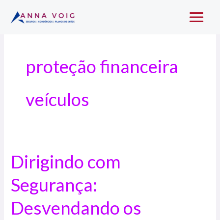
Ir
Main
para
Menu
o
conteúdo
proteção financeira
veículos
Dirigindo com
Dirigindo
com
Segurança:
Segurança:
Desvendando
Desvendando os
os