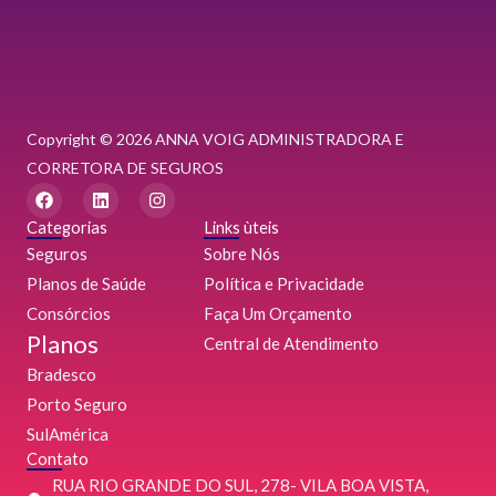
Copyright © 2026 ANNA VOIG ADMINISTRADORA E
CORRETORA DE SEGUROS
F
L
I
a
i
n
c
n
s
Categorias
Links ùteis
e
k
t
Seguros
Sobre Nós
b
e
a
o
d
g
Planos de Saúde
Política e Privacidade
o
i
r
Consórcios
k
n
a
Faça Um Orçamento
m
Planos
Central de Atendimento
Bradesco
Porto Seguro
SulAmérica
Contato
RUA RIO GRANDE DO SUL, 278- VILA BOA VISTA,