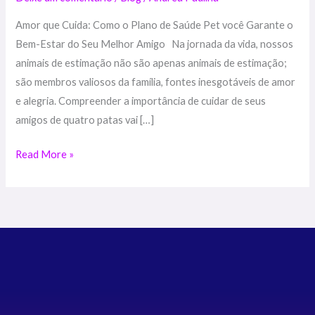
Saúde
Amor que Cuida: Como o Plano de Saúde Pet você Garante o
Pet
Bem-Estar do Seu Melhor Amigo Na jornada da vida, nossos
na
animais de estimação não são apenas animais de estimação;
Jornada
são membros valiosos da família, fontes inesgotáveis ​​de amor
com
e alegria. Compreender a importância de cuidar de seus
seu
amigos de quatro patas vai […]
Melhor
Amigo
Read More »