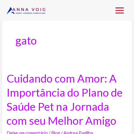
Ir
Main
para
Menu
o
conteúdo
gato
Cuidando com Amor: A
Cuidando
com
Importância do Plano de
Amor:
A
Saúde Pet na Jornada
Importância
do
com seu Melhor Amigo
Plano
de
Deixe um comentário
/
Blog
/
Andrea Padilha