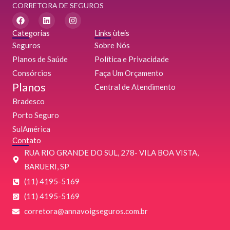
CORRETORA DE SEGUROS
F
L
I
a
i
n
c
n
s
Categorias
Links ùteis
e
k
t
Seguros
Sobre Nós
b
e
a
o
d
g
Planos de Saúde
Política e Privacidade
o
i
r
Consórcios
k
n
a
Faça Um Orçamento
m
Planos
Central de Atendimento
Bradesco
Porto Seguro
SulAmérica
Contato
RUA RIO GRANDE DO SUL, 278- VILA BOA VISTA,
BARUERI, SP
(11) 4195-5169
(11) 4195-5169
‌corretora@annavoigseguros.com.br