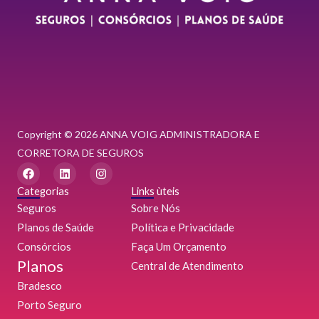
Copyright © 2026 ANNA VOIG ADMINISTRADORA E
CORRETORA DE SEGUROS
F
L
I
a
i
n
c
n
s
Categorias
Links ùteis
e
k
t
Seguros
Sobre Nós
b
e
a
o
d
g
Planos de Saúde
Política e Privacidade
o
i
r
Consórcios
k
n
a
Faça Um Orçamento
m
Planos
Central de Atendimento
Bradesco
Porto Seguro