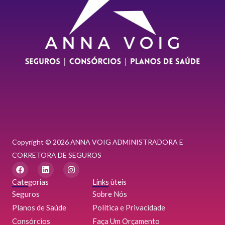
Copyright © 2026 ANNA VOIG ADMINISTRADORA E
CORRETORA DE SEGUROS
F
L
I
a
i
n
c
n
s
Categorias
Links ùteis
e
k
t
Seguros
Sobre Nós
b
e
a
o
d
g
Planos de Saúde
Política e Privacidade
o
i
r
Consórcios
k
n
a
Faça Um Orçamento